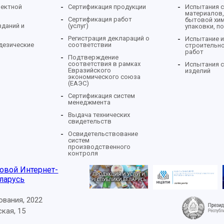
оектной
Сертификация продукции
Испытания 
материалов,
Сертификация работ
бытовой хим
зданий и
(услуг)
упаковки, по
Регистрация деклараций о
Испытание и
дезические
соответствии
строительн
работ
Подтверждение
соответствия в рамках
Испытания 
Евразийского
изделий
экономического союза
(ЕАЭС)
Сертификация систем
менеджмента
Выдача технических
свидетельств
Освидетельствование
систем
производственного
контроля
ования, 2022
ская, 15